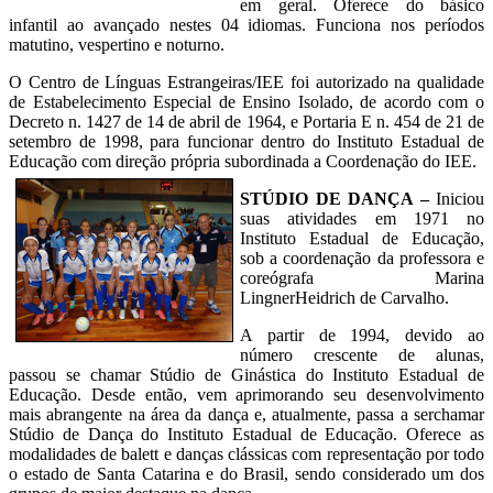
em geral. Oferece do básico
infantil ao avançado nestes 04 idiomas. Funciona nos períodos
matutino, vespertino e noturno.
O Centro de Línguas Estrangeiras/IEE foi autorizado na qualidade
de Estabelecimento Especial de Ensino Isolado, de acordo com o
Decreto n. 1427 de 14 de abril de 1964, e Portaria E n. 454 de 21 de
setembro de 1998, para funcionar dentro do Instituto Estadual de
Educação com direção própria subordinada a Coordenação do IEE.
STÚDIO DE DANÇA –
Iniciou
suas atividades em 1971 no
Instituto Estadual de Educação,
sob a coordenação da professora e
coreógrafa Marina
LingnerHeidrich de Carvalho.
A partir de 1994, devido ao
número crescente de alunas,
passou se chamar Stúdio de Ginástica do Instituto Estadual de
Educação. Desde então, vem aprimorando seu desenvolvimento
mais abrangente na área da dança e, atualmente, passa a serchamar
Stúdio de Dança do Instituto Estadual de Educação. Oferece as
modalidades de balett e danças clássicas com representação por todo
o estado de Santa Catarina e do Brasil, sendo considerado um dos