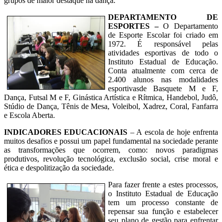
grupos de maior destaque na dança.
DEPARTAMENTO DE
ESPORTES –
O Departamento
de Esporte Escolar foi criado em
1972. É responsável pelas
atividades esportivas de todo o
Instituto Estadual de Educação.
Conta atualmente com cerca de
2.400 alunos nas modalidades
esportivasde Basquete M e F,
Dança, Futsal M e F, Ginástica Artística e Rítmica, Handebol, Judô,
Stúdio de Dança, Tênis de Mesa, Voleibol, Xadrez, Coral, Fanfarra
e Escola Aberta.
INDICADORES EDUCACIONAIS
– A escola de hoje enfrenta
muitos desafios e possui um papel fundamental na sociedade perante
as transformações que ocorrem, como: novos paradigmas
produtivos, revolução tecnológica, exclusão social, crise moral e
ética e despolitização da sociedade.
Para fazer frente a estes processos,
o Instituto Estadual de Educação
tem um processo constante de
repensar sua função e estabelecer
seu plano de gestão para enfrentar