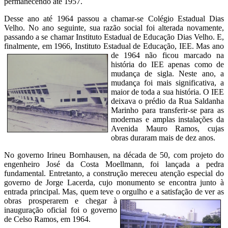
permanecendo até 1957.
Desse ano até 1964 passou a chamar-se Colégio Estadual Dias
Velho. No ano seguinte, sua razão social foi alterada novamente,
passando a se chamar Instituto Estadual de Educação Dias Velho. E,
finalmente, em 1966, Instituto Estadual de Educação, IEE.
Mas ano
de 1964 não ficou marcado na
história do IEE apenas como de
mudança de sigla. Neste ano, a
mudança foi mais significativa, a
maior de toda a sua história. O IEE
deixava o prédio da Rua Saldanha
Marinho para transferir-se para as
modernas e amplas instalações da
Avenida Mauro Ramos, cujas
obras duraram mais de dez anos.
No governo Irineu Bornhausen, na década de 50, com projeto do
engenheiro José da Costa Moellmann, foi lançada a pedra
fundamental. Entretanto, a construção mereceu atenção especial do
governo de Jorge Lacerda, cujo monumento se encontra junto à
entrada principal. Mas, quem teve o orgulho e a
satisfação de ver as
obras prosperarem e chegar à
inauguração oficial foi o governo
de Celso Ramos, em 1964.