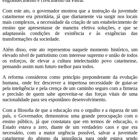
engrandecimento e crescimento da Pátria.
Com este ato, o governador mostrou que a instrução da juventude
catarinense era prioritária, já que diariamente via surgir nos locais
mais complexos, a necessidade da criação de um estabelecimento de
ensino que apresentasse de maneira efetiva soluções, e que se
adaptasseàs condições de existência e às exigências das
transformações da sociedade.
Além disso, este ato representou naquele momento histórico, um
elevado nível de patriotismo com interesse supremo e união de todos
os esforços, de elevar a cultura intelectualdo povo catarinense,
pensando assim num futuro melhor para todos.
A reforma considerou como princípio preponderante da evolução
humana, onde fez descrever a imperiosa necessidade de guiar-se
pela inteligência e pela crença de um caminho seguro com a firmeza
e precisão de quem sabe aproveitar-se das forças vitais de uma
nacionalidade para seu espontâneo desenvolvimento.
Com a filosofia de que a educação era o orgulho e a riqueza de um
país, o Governador, demonstrou uma grande preocupação com o
ensino público, já que constatara que em termos de educação, o
Estado estava a zero, diante de um verdadeiro caos e que era
necessário, com a maior urgência possível, salvar a juventude
catarinense do abismo da ignorância para onde estava sendo