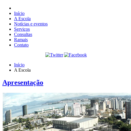
Início
A Escola
Notícias e eventos
Serviços
Consultas
Ramais
Contato
Início
A Escola
Apresentação