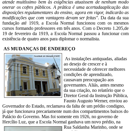
atende muitíssimo bem às exigências atuaissem de nenhum modo
onerar os cofres públicos. A prática é uma acertadaaplicação das
disposições regulamentares do ensino, agora em vigor, indicarão as
modificações que com vantagens devam ser feitas".
Da data da sua
fundação até 1919, a Escola Normal funcionou com os mesmos
cursos formando professores em três anos. Com o Decreto 1.205,de
19 de fevereiro da 1919, a Escola Normal passou a funcionar com
existência de quatro anos para diplomar o normalista.
AS MUDANÇAS DE ENDEREÇO
As instalações antiquadas, aliadas
ao desejo de crescer e à
necessidade de oferecer melhores
condições de aprendizado,
causavam preocupação aos
governantes. Aliás, antes mesmo
da sua criação, no relatório que o
Diretor Geral da Instrução Pública,
Fausto Augusto Werner, enviou ao
Governador do Estado, reclamava da falta de um prédio condigno,
já que funcionava precariamente num dos compartimentos baixos do
Palácio do Governo. Mas foi somente em 1926, no governo de
Hercílio Luz, que a Escola Normal ganhava um
novo prédio, na
Rua Saldanha Marinho, onde se