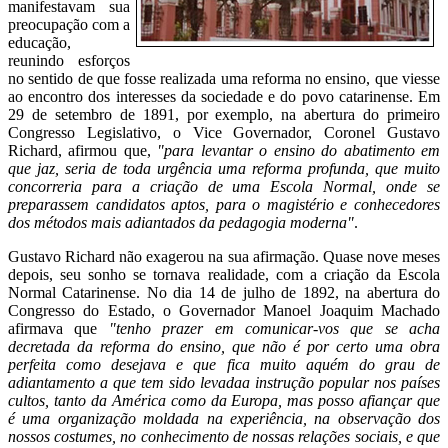
manifestavam sua
preocupação com a
educação,
reunindo esforços
no sentido de que fosse realizada uma reforma no ensino, que viesse
ao encontro dos interesses da sociedade e do povo catarinense. Em
29 de setembro de 1891, por exemplo, na abertura do primeiro
Congresso Legislativo, o Vice Governador, Coronel Gustavo
Richard, afirmou que,
"para levantar o ensino do abatimento em
que jaz, seria de toda urgência uma reforma profunda, que muito
concorreria para a criação de uma Escola Normal, onde se
preparassem candidatos aptos, para o magistério e conhecedores
dos métodos mais adiantados da pedagogia moderna"
.
Gustavo Richard não exagerou na sua afirmação. Quase nove meses
depois, seu sonho se tornava realidade, com a criação da Escola
Normal Catarinense. No dia 14 de julho de 1892, na abertura do
Congresso do Estado, o Governador Manoel Joaquim Machado
afirmava que
"tenho prazer em comunicar-vos que se acha
decretada da reforma do ensino, que não é por certo uma obra
perfeita como desejava e que fica muito aquém do grau de
adiantamento a que tem sido levadaa instrução popular nos países
cultos, tanto da América como da Europa, mas posso afiançar que
é uma organização moldada na experiência, na observação dos
nossos costumes, no conhecimento de nossas relações sociais, e que