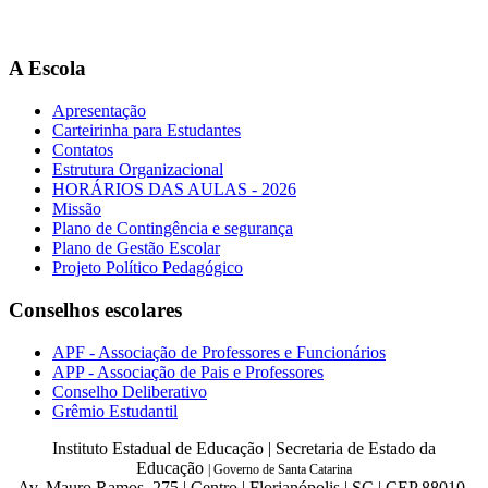
A Escola
Apresentação
Carteirinha para Estudantes
Contatos
Estrutura Organizacional
HORÁRIOS DAS AULAS - 2026
Missão
Plano de Contingência e segurança
Plano de Gestão Escolar
Projeto Político Pedagógico
Conselhos escolares
APF - Associação de Professores e Funcionários
APP - Associação de Pais e Professores
Conselho Deliberativo
Grêmio Estudantil
Instituto Estadual de Educação | Secretaria de Estado da
Educação
|
Governo de Santa Catarina
Av. Mauro Ramos, 275 | Centro | Florianópolis | SC | CEP 88010-