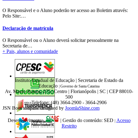
O Responsável e o Aluno poderão ter acesso ao Boletim através:
Pelo Site:…
Declaração de matrícula
O Responsável ou o Aluno deverá solicitar pessoalmente na
Secretaria de…
+ Pais, alunos e comunidade
Instituto Estadual de Educação | Secretaria de Estado da
Educação
|
Governo de Santa Catarina
Av. Mauro Ramos, 275 | Centro | Florianópolis | SC | CEP 88010-
500
Telefone: (48) 3664-2900 - 3664-2906
JSN Boot template designed by
JoomlaShine.com
Desenvolvimento:
| Gestão do conteúdo: SED
Acesso
|
Restrito