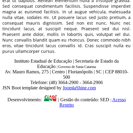
erat ut dapibus. Aenean elementum nulla a tristique gravida.
Sed consequat condimentum facilisis. Suspendisse imperdiet
magna ac euismod facilisis. In ut augue vehicula, malesuada
nulla vitae, sodales mi. Ut posuere lacus sed justo pretium, a
consequat mauris dignissim. Sed non est nunc. Nunc nec
tincidunt lacus, at suscipit neque. Praesent sed dui nisl.
Praesent ante dolor, mollis in lobortis quis, volutpat vel dui.
Nunc convallis blandit quam eu rhoncus. Donec commodo nibh
eros, vitae tincidunt lacus convallis id. Cras suscipit nulla eu
purus ullamcorper cursus.
Instituto Estadual de Educação | Secretaria de Estado da
Educação
|
Governo de Santa Catarina
Av. Mauro Ramos, 275 | Centro | Florianópolis | SC | CEP 88010-
500
Telefone: (48) 3664-2900 - 3664-2906
JSN Boot template designed by
JoomlaShine.com
Desenvolvimento:
| Gestão do conteúdo: SED
Acesso
|
Restrito