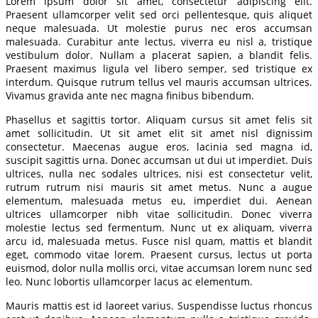
Lorem ipsum dolor sit amet, consectetur adipiscing elit.
Praesent ullamcorper velit sed orci pellentesque, quis aliquet
neque malesuada. Ut molestie purus nec eros accumsan
malesuada. Curabitur ante lectus, viverra eu nisl a, tristique
vestibulum dolor. Nullam a placerat sapien, a blandit felis.
Praesent maximus ligula vel libero semper, sed tristique ex
interdum. Quisque rutrum tellus vel mauris accumsan ultrices.
Vivamus gravida ante nec magna finibus bibendum.
Phasellus et sagittis tortor. Aliquam cursus sit amet felis sit
amet sollicitudin. Ut sit amet elit sit amet nisl dignissim
consectetur. Maecenas augue eros, lacinia sed magna id,
suscipit sagittis urna. Donec accumsan ut dui ut imperdiet. Duis
ultrices, nulla nec sodales ultrices, nisi est consectetur velit,
rutrum rutrum nisi mauris sit amet metus. Nunc a augue
elementum, malesuada metus eu, imperdiet dui. Aenean
ultrices ullamcorper nibh vitae sollicitudin. Donec viverra
molestie lectus sed fermentum. Nunc ut ex aliquam, viverra
arcu id, malesuada metus. Fusce nisl quam, mattis et blandit
eget, commodo vitae lorem. Praesent cursus, lectus ut porta
euismod, dolor nulla mollis orci, vitae accumsan lorem nunc sed
leo. Nunc lobortis ullamcorper lacus ac elementum.
Mauris mattis est id laoreet varius. Suspendisse luctus rhoncus